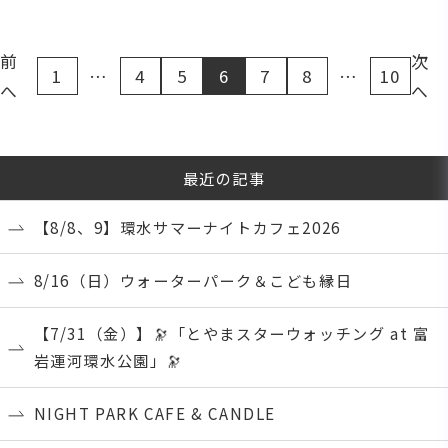
前
次
1
…
4
5
6
7
8
…
10
へ
へ
最近の記事
【8/8、9】環水サマーナイトカフェ2026
8/16（日）ウォーターパーク＆こども縁日
【7/31（金）】🔭「とやまスターウォッチング at 富
岩運河環水公園」🔭
NIGHT PARK CAFE & CANDLE